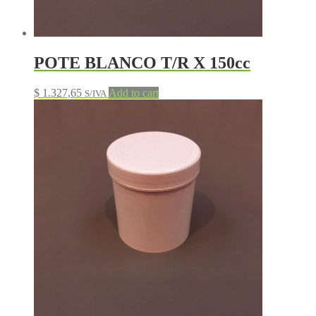
POTE BLANCO T/R X 150cc
$
1.327,65
Add to cart
S/IVA