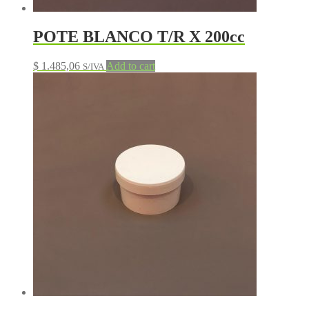
POTE BLANCO T/R X 200cc
$
1.485,06
Add to cart
S/IVA