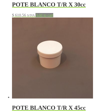
POTE BLANCO T/R X 30cc
$
610,56
Add to cart
S/IVA
POTE BLANCO T/R X 45cc