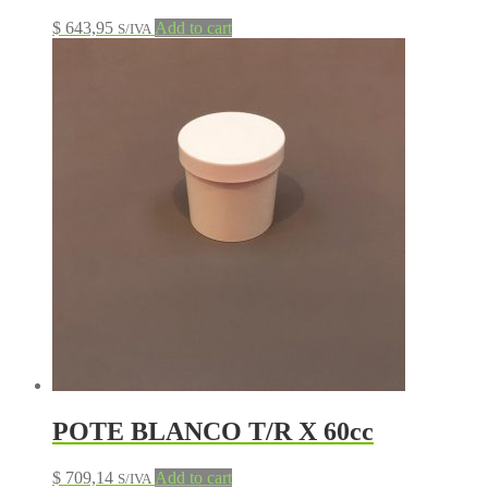
$
643,95
Add to cart
S/IVA
POTE BLANCO T/R X 60cc
$
709,14
Add to cart
S/IVA