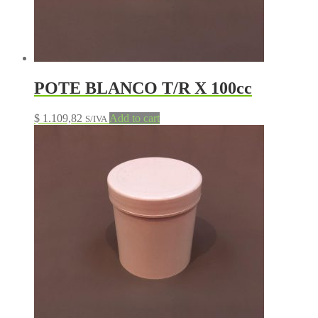
POTE BLANCO T/R X 100cc
$
1.109,82
Add to cart
S/IVA