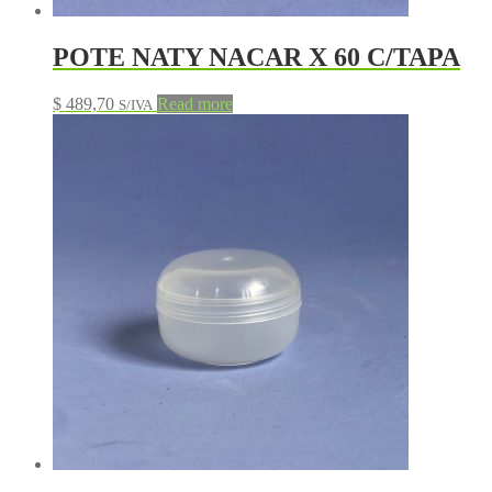
POTE NATY NACAR X 60 C/TAPA
$
489,70
Read more
S/IVA