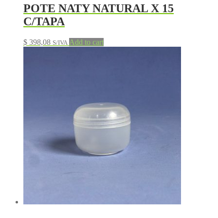
POTE NATY NATURAL X 15
C/TAPA
$
398,08
Add to cart
S/IVA