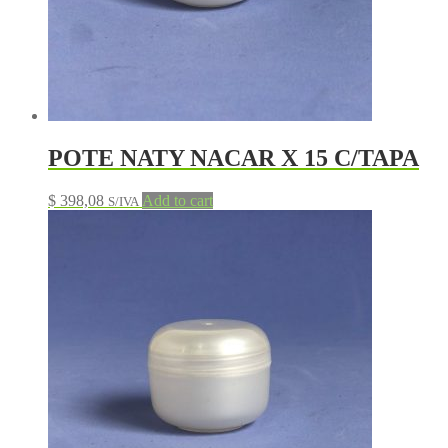
POTE NATY NACAR X 15 C/TAPA
$
398,08
Add to cart
S/IVA