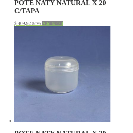
POTE NATY NATURAL X 20
C/TAPA
$
409,92
Add to cart
S/IVA