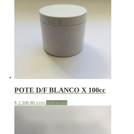
POTE D/F BLANCO X 100cc
$
2.508,80
Add to cart
S/IVA