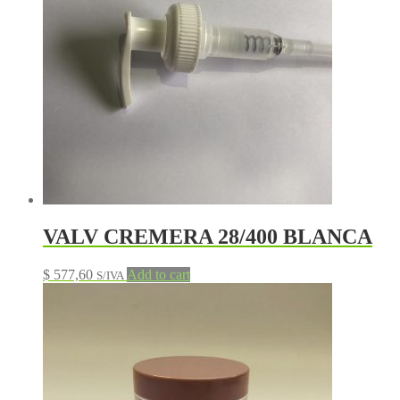
VALV CREMERA 28/400 BLANCA
$
577,60
Add to cart
S/IVA