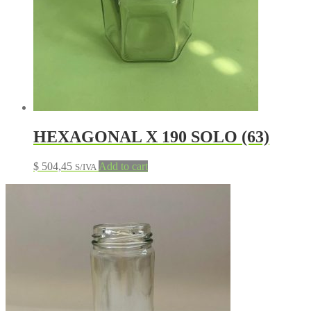
HEXAGONAL X 190 SOLO (63)
$
504,45
Add to cart
S/IVA