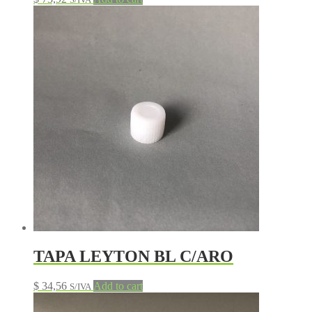
TAPA LEYTON BL C/ARO
$
34,56
Add to cart
S/IVA