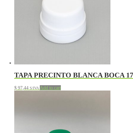
TAPA PRECINTO BLANCA BOCA 1
$
97,44
Add to cart
S/IVA