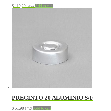
$
110,20
Add to cart
S/IVA
PRECINTO 20 ALUMINIO S/F
$
51,98
Add to cart
S/IVA