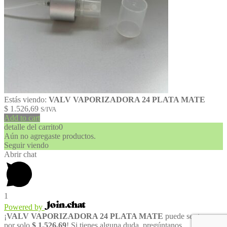
Estás viendo:
VALV VAPORIZADORA 24 PLATA MATE
$
1.526,69
S/IVA
Add to cart
detalle del carrito
0
Aún no agregaste productos.
Seguir viendo
Abrir chat
1
Powered by
¡
VALV VAPORIZADORA 24 PLATA MATE
puede ser tuyo
por solo
$ 1.526,69
! Si tienes alguna duda, pregúntanos.