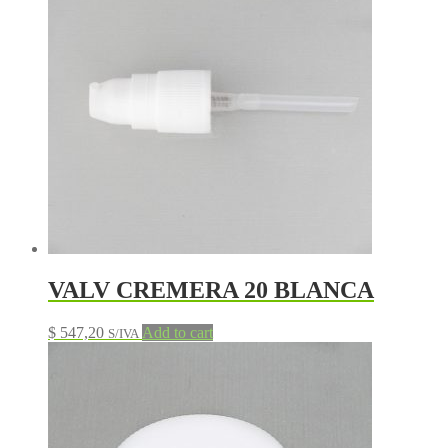
VALV CREMERA 20 BLANCA
$
547,20
Add to cart
S/IVA