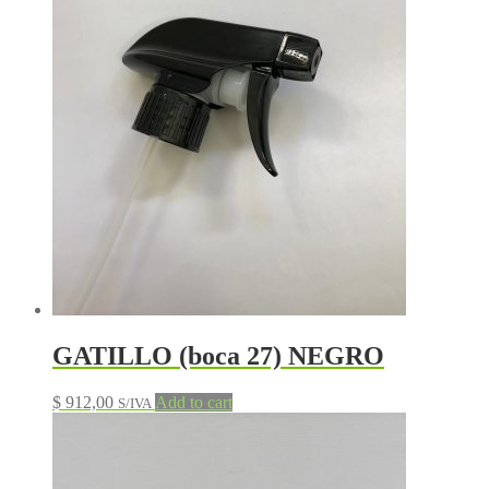
GATILLO (boca 27) NEGRO
$
912,00
Add to cart
S/IVA