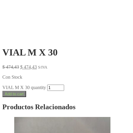
VIAL M X 30
$
474,43
$
474,43
S/IVA
Con Stock
VIAL M X 30 quantity
Add to cart
Productos Relacionados